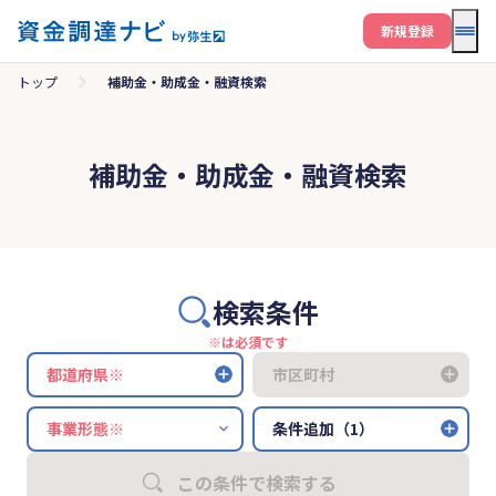
メニ
新規登録
トップ
補助金・助成金・融資検索
補助金・助成金・融資検索
検索条件
※は必須です
都道府県※
市区町村
条件追加（1）
この条件で検索する