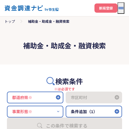
メニ
新規登録
トップ
補助金・助成金・融資検索
補助金・助成金・融資検索
検索条件
※は必須です
都道府県※
市区町村
条件追加（1）
この条件で検索する