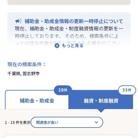
補助金・助成金情報の更新一時停止について
現在、補助金・助成金・制度融資情報の更新を一
時停止しております。 そのため、検索条件によ
っては該当件数が0件と表示される場合がござい
ます。 ご迷惑をおかけしますが、更新再開まで
お待ちいくださいますようお願い申し上げます。
現在の検索条件
：
なお、融資情報、ならびに「学ぶ」「作る」「相
談する」の各機能は通常通りご利用いただけま
千葉県, 習志野市
す。
28
33
件
件
補助金・助成金
融資・制度融資
1 - 15 件を表示