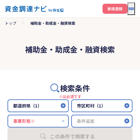
メニ
新規登録
トップ
補助金・助成金・融資検索
補助金・助成金・融資検索
検索条件
※は必須です
都道府県（1）
市区町村（1）
条件追加
この条件で検索する