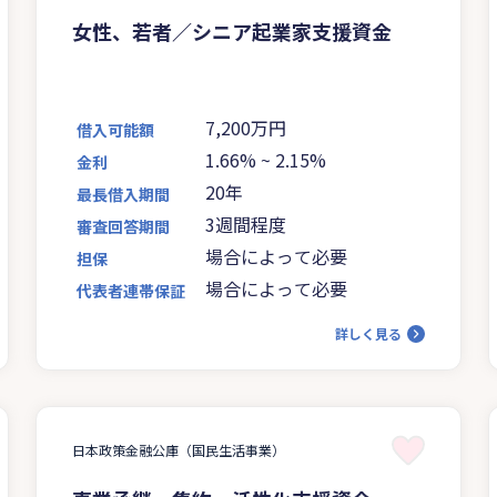
女性、若者／シニア起業家支援資金
7,200万円
借入可能額
1.66%
~
2.15%
金利
20年
最長借入期間
3週間程度
審査回答期間
場合によって必要
担保
場合によって必要
代表者連帯保証
詳しく見る
日本政策金融公庫（国民生活事業）