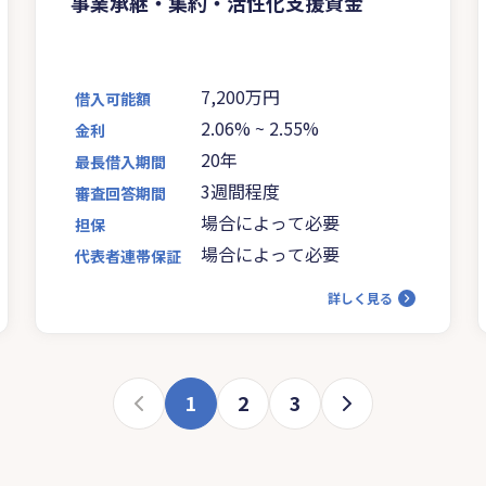
事業承継・集約・活性化支援資金
7,200万円
借入可能額
2.06%
~
2.55%
金利
20年
最長借入期間
3週間程度
審査回答期間
場合によって必要
担保
場合によって必要
代表者連帯保証
詳しく見る
1
2
3