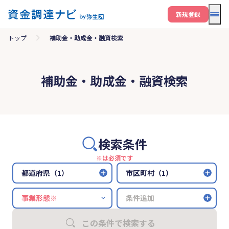
メニ
新規登録
トップ
補助金・助成金・融資検索
補助金・助成金・融資検索
検索条件
※は必須です
都道府県（1）
市区町村（1）
条件追加
この条件で検索する