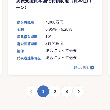
挑戦支援資本強化特例制度（資本性ロ
ーン）
4,000万円
借入可能額
0.95%
~
6.20%
金利
15年
最長借入期間
3週間程度
審査回答期間
場合によって必要
担保
場合によって必要
代表者連帯保証
詳しく見る
1
2
3