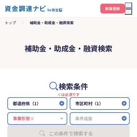
メニ
新規登録
トップ
補助金・助成金・融資検索
補助金・助成金・融資検索
検索条件
※は必須です
都道府県（1）
市区町村（1）
条件追加
この条件で検索する