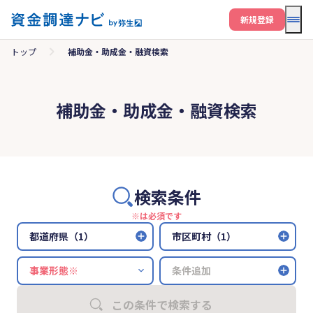
メニ
新規登録
トップ
補助金・助成金・融資検索
補助金・助成金・融資検索
検索条件
※は必須です
都道府県（1）
市区町村（1）
条件追加
この条件で検索する