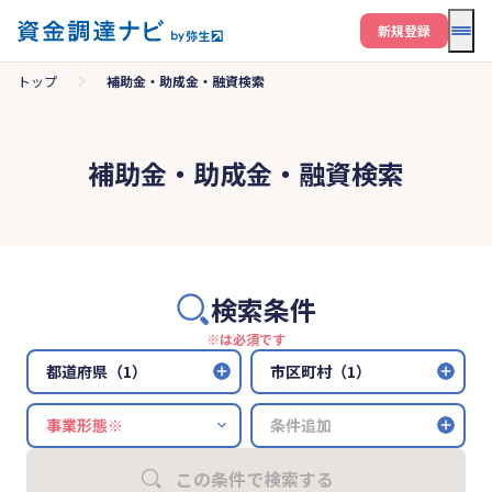
メニ
新規登録
トップ
補助金・助成金・融資検索
補助金・助成金・融資検索
検索条件
※は必須です
都道府県（1）
市区町村（1）
条件追加
この条件で検索する