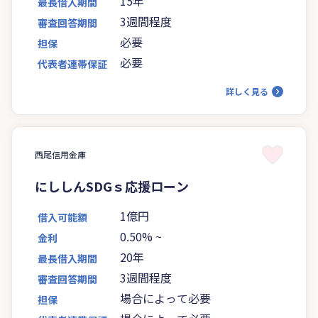
15年
最長借入期間
3週間程度
審査回答期間
必要
担保
必要
代表者連帯保証
詳しく見る
西尾信用金庫
にししんSDGｓ応援ローン
1億円
借入可能額
0.50%
~
金利
20年
最長借入期間
3週間程度
審査回答期間
場合によって必要
担保