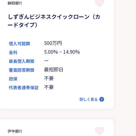
静岡銀行
しずぎんビジネスクイックローン（カ
ードタイプ）
500万円
借入可能額
5.00%
~
14.90%
金利
ー
最長借入期間
最短即日
審査回答期間
不要
担保
不要
代表者連帯保証
詳しく見る
伊予銀行