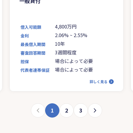
一般貸付
4,800万円
借入可能額
2.06%
~
2.55%
金利
10年
最長借入期間
3週間程度
審査回答期間
場合によって必要
担保
場合によって必要
代表者連帯保証
詳しく見る
1
2
3