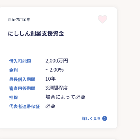
西尾信用金庫
にししん創業支援資金
2,000万円
借入可能額
~
2.00%
金利
10年
最長借入期間
3週間程度
審査回答期間
場合によって必要
担保
必要
代表者連帯保証
詳しく見る