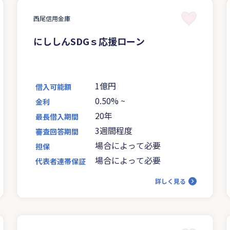
西尾信用金庫
にししんSDGｓ応援ローン
1億円
借入可能額
0.50%
~
金利
20年
最長借入期間
3週間程度
審査回答期間
場合によって必要
担保
場合によって必要
代表者連帯保証
詳しく見る