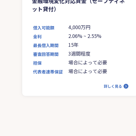
金融環境変化対応資金（セーフティネ
ット貸付）
4,000万円
借入可能額
2.06%
~
2.55%
金利
15年
最長借入期間
3週間程度
審査回答期間
場合によって必要
担保
場合によって必要
代表者連帯保証
詳しく見る