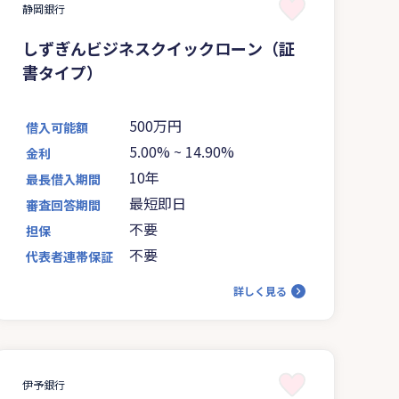
静岡銀行
しずぎんビジネスクイックローン（証
書タイプ）
500万円
借入可能額
5.00%
~
14.90%
金利
10年
最長借入期間
最短即日
審査回答期間
不要
担保
不要
代表者連帯保証
詳しく見る
伊予銀行