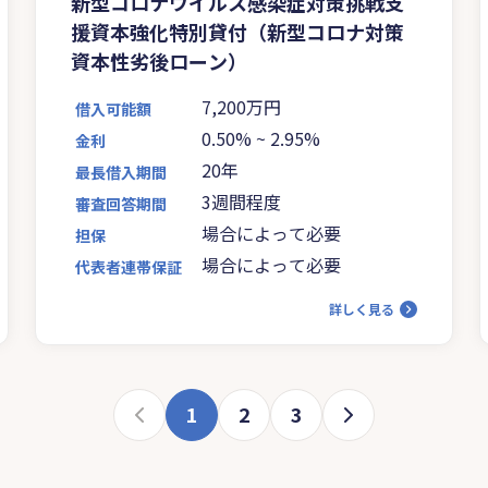
新型コロナウイルス感染症対策挑戦支
援資本強化特別貸付（新型コロナ対策
資本性劣後ローン）
7,200万円
借入可能額
0.50%
~
2.95%
金利
20年
最長借入期間
3週間程度
審査回答期間
場合によって必要
担保
場合によって必要
代表者連帯保証
詳しく見る
1
2
3