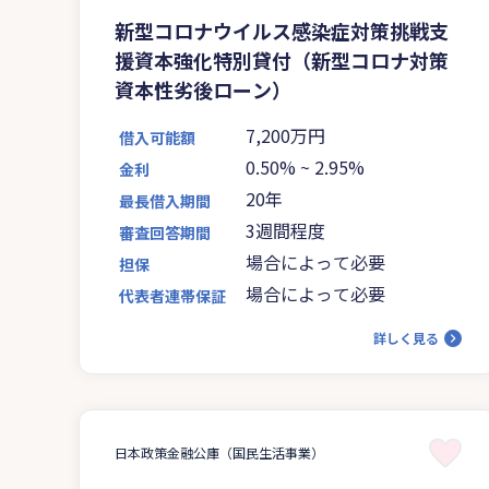
新型コロナウイルス感染症対策挑戦支
援資本強化特別貸付（新型コロナ対策
資本性劣後ローン）
7,200万円
借入可能額
0.50%
~
2.95%
金利
20年
最長借入期間
3週間程度
審査回答期間
場合によって必要
担保
場合によって必要
代表者連帯保証
詳しく見る
日本政策金融公庫（国民生活事業）