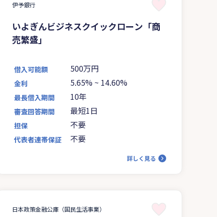
伊予銀行
いよぎんビジネスクイックローン「商
売繁盛」
500万円
借入可能額
5.65%
~
14.60%
金利
10年
最長借入期間
最短1日
審査回答期間
不要
担保
不要
代表者連帯保証
詳しく見る
日本政策金融公庫（国民生活事業）