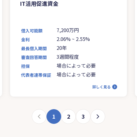
IT活用促進資金
7,200万円
借入可能額
2.06%
~
2.55%
金利
20年
最長借入期間
3週間程度
審査回答期間
場合によって必要
担保
場合によって必要
代表者連帯保証
詳しく見る
1
2
3