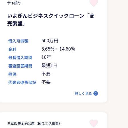
伊予銀行
いよぎんビジネスクイックローン「商
売繁盛」
500万円
借入可能額
5.65%
~
14.60%
金利
10年
最長借入期間
最短1日
審査回答期間
不要
担保
不要
代表者連帯保証
詳しく見る
日本政策金融公庫（国民生活事業）