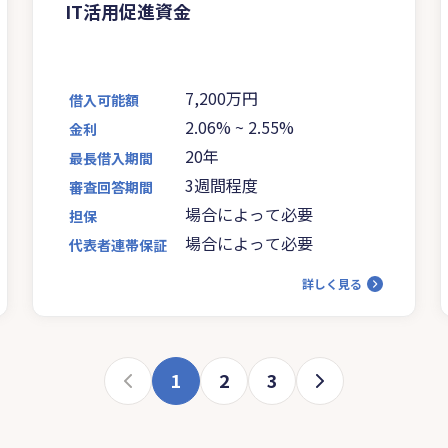
IT活用促進資金
7,200万円
借入可能額
2.06%
~
2.55%
金利
20年
最長借入期間
3週間程度
審査回答期間
場合によって必要
担保
場合によって必要
代表者連帯保証
詳しく見る
1
2
3