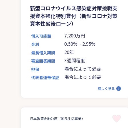
新型コロナウイルス感染症対策挑戦支
援資本強化特別貸付（新型コロナ対策
資本性劣後ローン）
7,200万円
借入可能額
0.50%
~
2.95%
金利
20年
最長借入期間
3週間程度
審査回答期間
場合によって必要
担保
場合によって必要
代表者連帯保証
詳しく見る
日本政策金融公庫（国民生活事業）