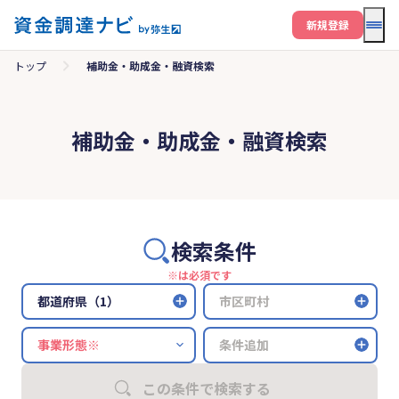
メニ
新規登録
トップ
補助金・助成金・融資検索
補助金・助成金・融資検索
検索条件
※は必須です
都道府県（1）
市区町村
条件追加
この条件で検索する