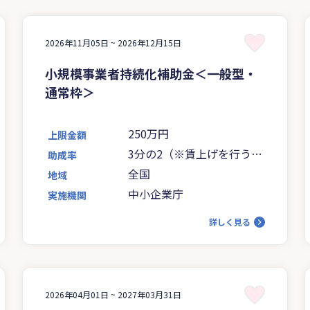
2026年11月05日 ~
2026年12月15日
小規模事業者持続化補助金＜一般型・
通常枠＞
250万円
上限金額
3分の2（※賃上げを行う赤
助成率
字事業者は4分の3に引き上
全国
地域
げ）
中小企業庁
実施機関
詳しく見る
2026年04月01日 ~
2027年03月31日