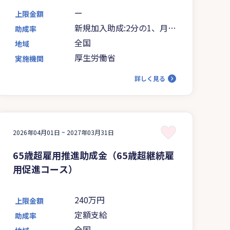
ー
上限金額
新規加入助成:2分の1、月額
助成率
変更助成:3分の1
全国
地域
厚生労働省
実施機関
詳しく見る
2026年04月01日 ~
2027年03月31日
65歳超雇用推進助成金（65歳超継続雇
用促進コース）
240万円
上限金額
定額支給
助成率
全国