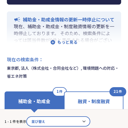
補助金・助成金情報の更新一時停止について
現在、補助金・助成金・制度融資情報の更新を一
時停止しております。 そのため、検索条件によ
っては該当件数が0件と表示される場合がござい
ます。 ご迷惑をおかけしますが、更新再開まで
お待ちいくださいますようお願い申し上げます。
現在の検索条件
：
なお、融資情報、ならびに「学ぶ」「作る」「相
談する」の各機能は通常通りご利用いただけま
東京都, 法人（株式会社・合同会社など）, 環境問題への対応・
す。
省エネ対策
1
21
件
件
補助金・助成金
融資・制度融資
1 - 1 件を表示