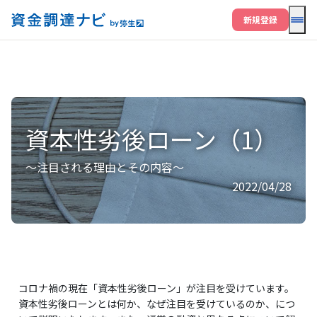
メニ
新規登録
資本性劣後ローン（1）
～注目される理由とその内容～
2022/04/28
コロナ禍の現在「資本性劣後ローン」が注目を受けています。
資本性劣後ローンとは何か、なぜ注目を受けているのか、につ