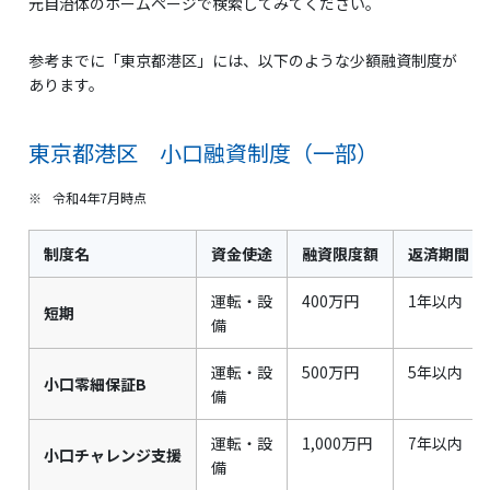
元自治体のホームページで検索してみてください。
参考までに「東京都港区」には、以下のような少額融資制度が
あります。
東京都港区 小口融資制度（一部）
※
令和4年7月時点
制度名
資金使途
融資限度額
返済期間
運転・設
400万円
1年以内
短期
備
運転・設
500万円
5年以内
小口零細保証B
備
運転・設
1,000万円
7年以内
小口チャレンジ支援
備