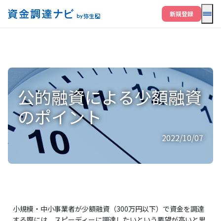
メニ
新規登録
公的融資による少額融資
のポイント
2022/10/07
小規模・中小事業者が少額融資（300万円以下）で資金を調達
する際には、スピーディーに調達したいという要望が高いと思