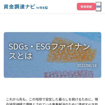
メニ
新規登録
SDGs・ESGファイナン
スとは
2022/08/18
これから先も、この地球で安定した暮らしを続けるために、現
在地球規模で課題とされている事象解決のために達成すべき目