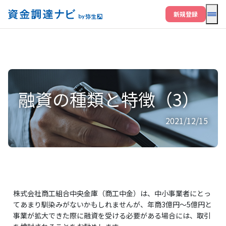
メニ
新規登録
融資の種類と特徴（3）
2021/12/15
株式会社商工組合中央金庫（商工中金）は、中小事業者にとっ
てあまり馴染みがないかもしれませんが、年商3億円～5億円と
事業が拡大できた際に融資を受ける必要がある場合には、取引