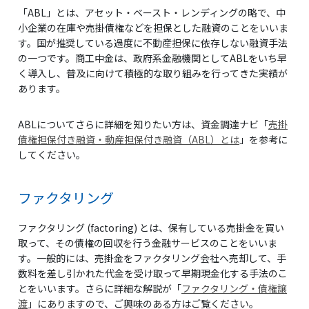
「ABL」とは、アセット・ベースト・レンディングの略で、中
小企業の在庫や売掛債権などを担保とした融資のことをいいま
す。国が推奨している過度に不動産担保に依存しない融資手法
の一つです。商工中金は、政府系金融機関としてABLをいち早
く導入し、普及に向けて積極的な取り組みを行ってきた実績が
あります。
ABLについてさらに詳細を知りたい方は、資金調達ナビ「
売掛
債権担保付き融資・動産担保付き融資（ABL）とは
」を参考に
してください。
ファクタリング
ファクタリング (factoring) とは、保有している売掛金を買い
取って、その債権の回収を行う金融サービスのことをいいま
す。一般的には、売掛金をファクタリング会社へ売却して、手
数料を差し引かれた代金を受け取って早期現金化する手法のこ
とをいいます。さらに詳細な解説が「
ファクタリング・債権譲
渡
」にありますので、ご興味のある方はご覧ください。