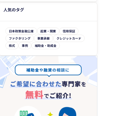
資金調達事例・相談先
補助金・助成金
自社の状況を知る・計画をたてる
人気のタグ
その他
目的別の資金調達
日本政策金融公庫
起業・開業
信用保証
ファクタリング
事業承継
クレジットカード
株式
事例
補助金・助成金