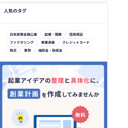
資金調達事例・相談先
補助金・助成金
自社の状況を知る・計画をたてる
人気のタグ
その他
目的別の資金調達
日本政策金融公庫
起業・開業
信用保証
ファクタリング
事業承継
クレジットカード
株式
事例
補助金・助成金