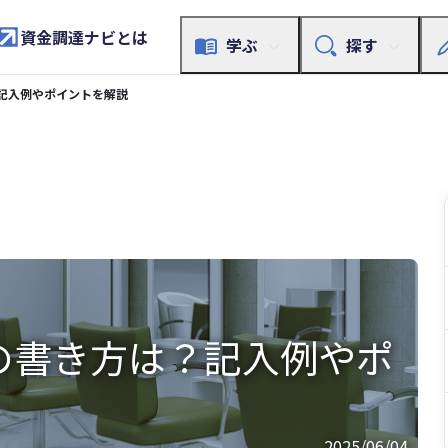
資金調達ナビとは
学ぶ
探す
記入例やポイントを解説
の書き方は？記入例やポ
2025/06/04