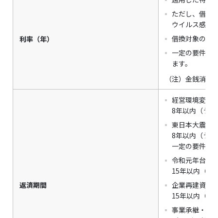
ただし、借換
ウイルス感染
借換対象の貸
利率（年）
一定の要件に
ます。
（注）金銭消費貸
経営環境変化
8年以内（うち
東日本大震災
8年以内（うち
一定の要件に該
令和元年台風第
15年以内（う
返済期間
企業再建資金
15年以内（一
事業承継・集